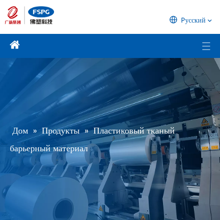
Pусский
Дом
»
Продукты
»
Пластиковый тканый
барьерный материал