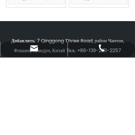
Добавлять
: 7 Qinggong Three Road, район Чанчэн,
international@fspg.com.cn
+86-139-2311-2257
Фошань, Гуандун, Китай
Тел.
: +86-139-2311-2257
Электронная почта
:
international@fspg.com.cn
+86-135-3440-6066
Copyright © 2023 FSPG HI-TECH CO., LTD. All rights
reserved. Поддержка:
Leadong