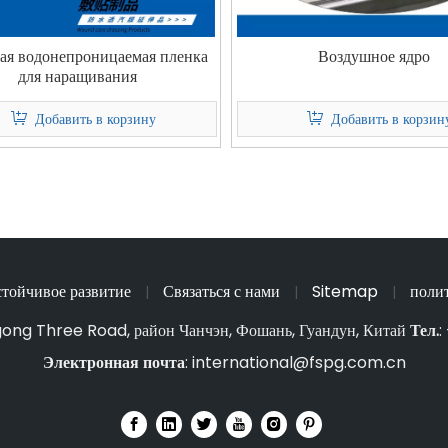
я водонепроницаемая пленка
Воздушное ядро
для наращивания
Добавить в корзину
Добавить в корзин
стойчивое развитие
Связаться с нами
Sitemap
поли
|
|
|
gong Three Road, район Чанчэн, Фошань, Гуандун, Китай
Тел.
:
Электронная почта
:
international@fspg.com.cn