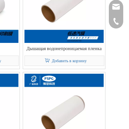
interna
+86-139
+86-13
Дышащая водонепроницаемая пленка
у
Добавить в корзину